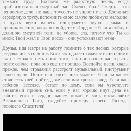
тяжкого труда. Воспоем же радостную песнь, когда
приблизится наш смертный час! Смелее, брат! Смерть – это
непростое дело, но ваша трусость не упростит его. Достаньте
серебряную трубу, вспомните свою самую любимую мелодию,
и пусть звуки вашего инструмента звучат громко и
проникновенно, когда вы войдете в Иордан: «Если я пойду и
долиною смертной тени, не убоюсь зла, потому что Ты со
мной; Твой жезл и Твой посох – они успокаивают меня».
Друзья, идя завтра на работу, помните о тех песнях, которые
раздавались в горнице. Если вас одолеет тяжелое испытание и
вы не сможете петь после того, как оно начнет вас терзать,
пойте сейчас, пока оно еще не пришло. Воспойте песнь хвалы
прежде, чем страдания расстроят музыкальный инструмент
вашей души. Пойте и играйте, пока можете. Если на вашем
столе есть хлеб, пойте, даже если вам грозит голод. Если ваш
ребенок, веселясь, бегает по дому, если вы чувствуете
внезапный прилив сил, если у вас хорошо идут дела на
работе, если в сердце вашем покой и мир, восхваляйте
Всевышнего Бога, следуйте примеру своего Господа,
поющего Спасителя!