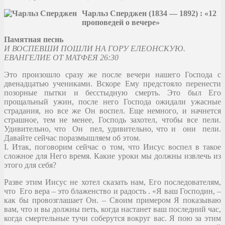
Чарльз Сперджен (1834 — 1892) : «12
проповедей о вечере»
Памятная песнь
И ВОСПЕВШИ ПОШЛИ НА ГОРУ ЕЛЕОНСКУЮ.
ЕВАНГЕЛИЕ ОТ МАТФЕЯ 26:30
Это произошло сразу же после вечери нашего Господа с
двенадцатью учениками. Вскоре Ему предстояло перенести
позорные пытки и бесстыдную смерть. Это был Его
прощальный ужин, после него Господа ожидали ужасные
страдания, но все же Он воспел. Еще немного, и начнется
страшное, тем не менее, Господь захотел, чтобы все пели.
Удивительно, что Он пел, удивительно, что и они пели.
Давайте сейчас поразмышляем об этом.
I. Итак, поговорим сейчас о том, что Иисус воспел в такое
сложное для Него время. Какие уроки мы должны извлечь из
этого для себя?
Разве этим Иисус не хотел сказать нам, Его последователям,
что Его вера – это блаженство и радость . «Я ваш Господин, –
как бы провозглашает Он. – Своим примером Я показываю
вам, что и вы должны петь, когда настанет ваш последний час,
когда смертельные тучи соберутся вокруг вас. Я пою за этим