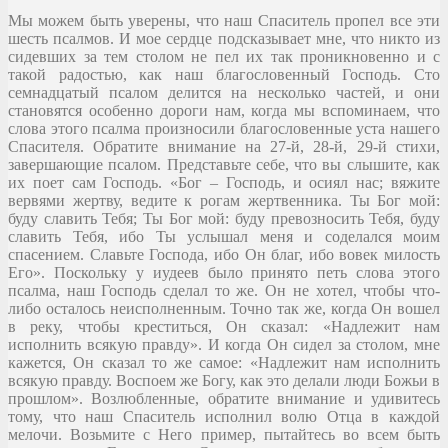
Мы можем быть уверены, что наш Спаситель пропел все эти
шесть псалмов. И мое сердце подсказывает мне, что никто из
сидевших за тем столом не пел их так проникновенно и с
такой радостью, как наш благословенный Господь. Сто
семнадцатый псалом делится на несколько частей, и они
становятся особенно дороги нам, когда мы вспоминаем, что
слова этого псалма произносили благословенные уста нашего
Спасителя. Обратите внимание на 27-й, 28-й, 29-й стихи,
завершающие псалом. Представьте себе, что вы слышите, как
их поет сам Господь. «Бог – Господь, и осиял нас; вяжите
вервями жертву, ведите к рогам жертвенника. Ты Бог мой:
буду славить Тебя; Ты Бог мой: буду превозносить Тебя, буду
славить Тебя, ибо Ты услышал меня и соделался моим
спасением. Славьте Господа, ибо Он благ, ибо вовек милость
Его». Поскольку у иудеев было принято петь слова этого
псалма, наш Господь сделал то же. Он не хотел, чтобы что-
либо осталось неисполненным. Точно так же, когда Он вошел
в реку, чтобы креститься, Он сказал: «Надлежит нам
исполнить всякую правду». И когда Он сидел за столом, мне
кажется, Он сказал то же самое: «Надлежит нам исполнить
всякую правду. Воспоем же Богу, как это делали люди Божьи в
прошлом». Возлюбленные, обратите внимание и удивитесь
тому, что наш Спаситель исполнил волю Отца в каждой
мелочи. Возьмите с Него пример, пытайтесь во всем быть