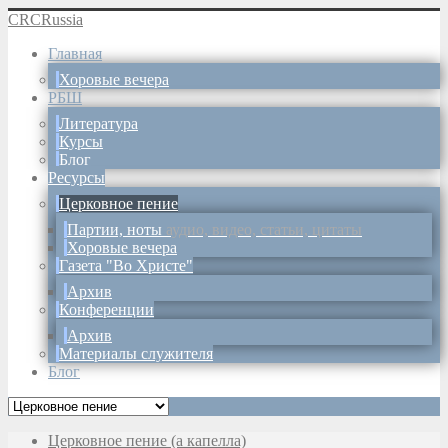
CRCRussia
Главная
Хоровые вечера
РБШ
Литература
Курсы
Блог
Ресурсы
Церковное пение
Партии, ноты
аудио, видео, статьи, цитаты
Хоровые вечера
Газета "Во Христе"
Архив
Конференции
Архив
Материалы служителя
Блог
Церковное пение (а капелла)