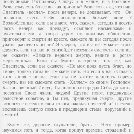
послушными Господнему Слову: и в малом, и в большом.
Разве тому есть более веская причина? Разве тот факт, что наш
Спаситель «воспел» после вечери, не доказывает, что Он
посвятил всего Себя исполнению Божьей воли ?
Возлюбленные, если вы знаете, что, скажем, сегодня в десять
часов вечера вас предадут, осыплют насмешками и
ругательствами, а завтра утром по ложному обвинению
приговорят к смерти на кресте, сможете ли вы сегодня после
ужина распевать песни? Я уверен, что вы не сможете этого
сделать, если на вас не снизойдет неземная смелость, если вы
не скажете: «Вяжите вервями жертву, ведите к рогам
жертвенника». Если вы будете настроены так же, как
Спаситель, если вы скажете: «Не моя воля пусть будет, но
Твоя», только тогда вы сможете петь. Но если в вас осталась
хотя капля эгоизма, если вы не хотите испытать горечь
смерти, вы не сможете спеть «Халлел» со своим Господом.
Благословенный Иисус, Ты полностью предал Себя, до конца
посвятил Свою жизнь людям! Другие поют, предвкушая
радостное событие, а Ты пел, предвкушая смерть; другие
возносят с весельем свои голоса, ожидая почестей, а Ты смело
воспеваешь святую песнь в преддверии стыда, поруганий и
смерти!
…Будем же, дорогие слушатели, брать с Него пример,
научимся петь и тогда, когда придут времена страданий и