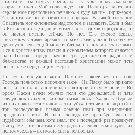
столом и тем самым преподаю вам урок в музыкальной
форме: и пусть Мой голос ведет вас. Несмотря на то, что
сердце Мое переполнено печалью, Я буду вашим Дирижером,
Солистом жизни израильского народа». В такой ситуации
Спаситель мог склониться над столом и заплакать. Если и был
в Его жизни подходящий момент для вздохов и рыданий, то
он настал именно сейчас. Но нет, Его смелое сердце
«воспело». Самый бравый из всех людей, наш Господь не
дрогнул в решающий момент битвы, Он начал петь псалмы.
Все в христианстве, главой и основателем которого является
наш Господь, предназначено для достижения радости и
блаженства, и каждый настоящий христианин может петь
песни даже перед лицом смерти.
Но это не так уж и важно. Намного важнее вот что: наш
Господь полностью исполнил закон . На Пасху было принято
петь, и это главная причина, по которой Иисус «воспел». Во
время Пасхи иудеи обычно пели сто двенадцатый и пять
следующих псалмов, которые назывались «Халлел». Первый
из них начинается словом «аллилуйя». Сто четырнадцатый и
три последующий псалма обычно пели при завершении
праздника Пасхи. И наш Господь не пренебрег важным
иудейским обычаем, хотя знал, что в последний раз празднует
Пасху. Нет, эти псалмы несут радость человеческой душе, их
нельзя урезать – их нужно спеть полностью.